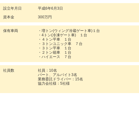
設立年月日
平成6年6月3日
資本金
300万円
保有車両
・増トン(ウィング冷蔵ゲート車)１台
・4トン(冷凍ゲート車) １台
・４トン平車 １台
・３トンユニック車 ７台
・３トン平車 １台
・２トン箱車 １台
・ハイエース ７台
社員数
社員：10名
パート、アルバイト3名
業務委託ドライバー：15名
協力会社様：5社様