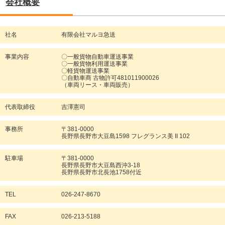
会社概要
社名
有限会社マルヨ急送
事業内容
〇一般貨物自動車運送事業
〇一般貨物利用運送事業
〇軽貨物運送事業
〇自動車商 古物許可481011900026
（車両リース・車両販売）
代表取締役
吉澤憲司
事務所
〒381-0000
長野県長野市大豆島1598 フレグランス美 II 102
駐車場
〒381-0000
長野県長野市大豆島西沖3-18
長野県長野市北長池1758付近
TEL
026-247-8670
FAX
026-213-5188